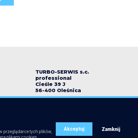
TURBO-SERWIS s.c.
professional
Cieśle 39 J
56-400 Oleśnica
turbo-serwis@wp.pl
+48 518 518 740
+48 518 518 104
+48 504 272 425
+48 500 185 565
Akceptuj
Zamknij
w przeglądarce tych plików,
na plikami cookies.