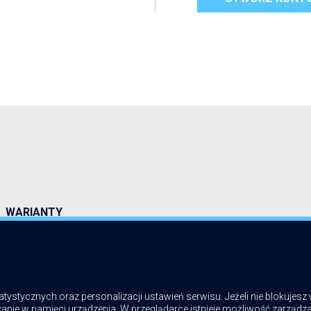
WARIANTY
atystycznych oraz personalizacji ustawień serwisu. Jeżeli nie blokujesz 
anie w pamięci urządzenia. W przeglądarce istnieje możliwość zarządza