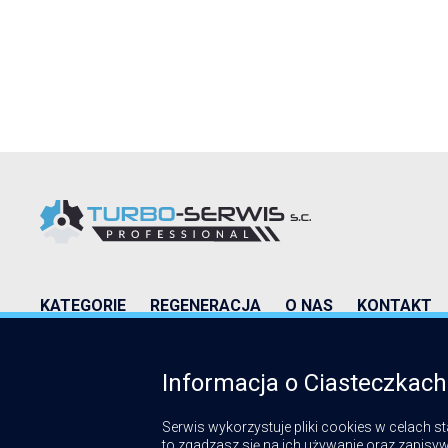
KATEGORIE
REGENERACJA
O NAS
KONTAKT
Informacja o Ciasteczkach
ZNAJDZIESZ NAS TUTAJ:
Serwis wykorzystuje pliki cookies w celach st
to zgadzasz się na ich używanie oraz zapisyw