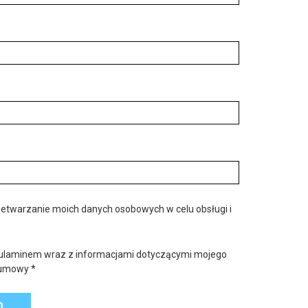
etwarzanie moich danych osobowych w celu obsługi i
ulaminem wraz z informacjami dotyczącymi mojego
d umowy
*
O