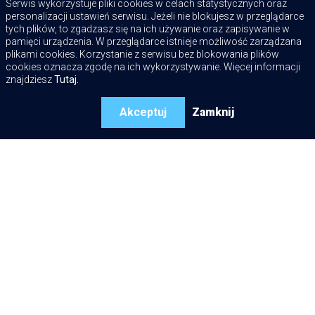
Serwis wykorzystuje pliki cookies w celach statystycznych oraz
REGENERACJA
personalizacji ustawień serwisu. Jeżeli nie blokujesz w przeglądarce
O NAS
tych plików, to zgadzasz się na ich używanie oraz zapisywanie w
KONTAKT
pamięci urządzenia. W przeglądarce istnieje możliwość zarządzana
plikami cookies. Korzystanie z serwisu bez blokowania plików
WARIANTY
cookies oznacza zgodę na ich wykorzystywanie. Więcej informacji
znajdziesz
Tutaj.
ZNAJDZIESZ NAS TUTAJ:
Akceptuj
Zamknij
TURBO-SERWIS s.c. professional
Cieśle 39 J
56-400 Oleśnica
turbo-serwis@wp.pl
+48 518 518 740
+48 518 518 104
+48 504 272 425
+48 500 185 565