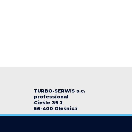
TURBO-SERWIS s.c.
professional
Cieśle 39 J
56-400 Oleśnica
turbo-serwis@wp.pl
+48 518 518 740