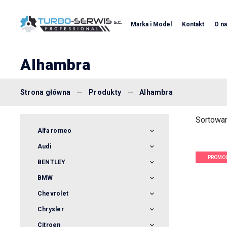
Marka i Model
Kontakt
O n
Alhambra
Strona główna
Produkty
Alhambra
Sortowan
Alfa romeo
145
Audi
146
PROMO
80
BENTLEY
147
A 3
142
BMW
155
A4
Mini Cooper
Chevrolet
156
All Road
Seria 7
Captiva
159
Chrysler
Q3
Seria1
Lacetti
MiTo
152
S6
Citroen