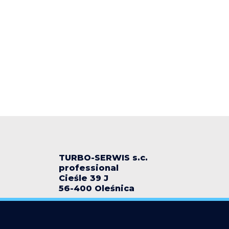
TURBO-SERWIS s.c.
professional
Cieśle 39 J
56-400 Oleśnica
turbo-serwis@wp.pl
+48 518 518 740