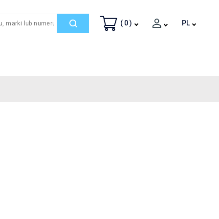
( 0 )
PL