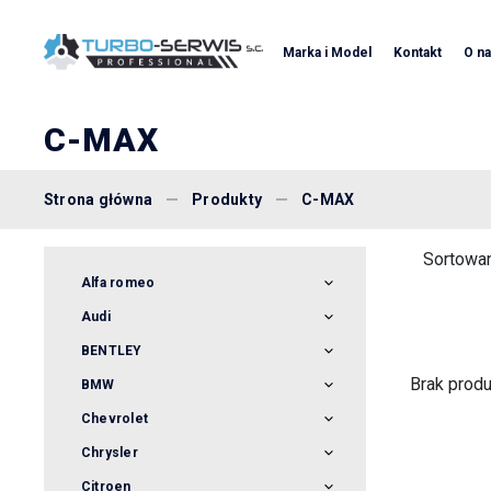
Marka i Model
Kontakt
O n
C-MAX
Strona główna
Produkty
C-MAX
Sortowan
Alfa romeo
145
Audi
146
80
BENTLEY
147
A 3
142
Brak produ
BMW
155
A4
Mini Cooper
Chevrolet
156
All Road
Seria 7
Captiva
159
Chrysler
Q3
Seria1
Lacetti
MiTo
152
S6
Citroen