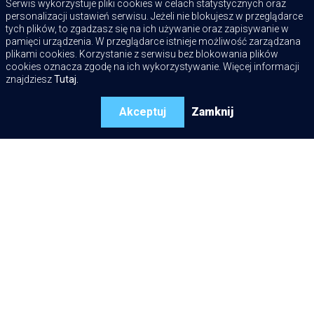
Serwis wykorzystuje pliki cookies w celach statystycznych oraz
REGENERACJA
personalizacji ustawień serwisu. Jeżeli nie blokujesz w przeglądarce
O NAS
tych plików, to zgadzasz się na ich używanie oraz zapisywanie w
KONTAKT
pamięci urządzenia. W przeglądarce istnieje możliwość zarządzana
plikami cookies. Korzystanie z serwisu bez blokowania plików
WARIANTY
cookies oznacza zgodę na ich wykorzystywanie. Więcej informacji
znajdziesz
Tutaj.
ZNAJDZIESZ NAS TUTAJ:
Akceptuj
Zamknij
TURBO-SERWIS s.c. professional
Cieśle 39 J
56-400 Oleśnica
turbo-serwis@wp.pl
+48 518 518 740
+48 518 518 104
+48 504 272 425
+48 500 185 565